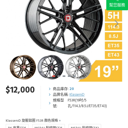
幫您服務
$12,000
商品庫存:
20
品牌名稱:
KlasseniD
規格型
F53R(19吋/5
號:
孔/114.3/8.5J/ET35/ET43)
KlasseniD 旋壓鋁圈 F53R 顏色規格