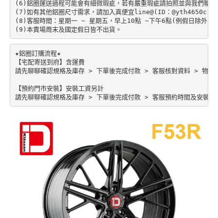
(6)鋁圈運送過程可能會有細微瑕疵，若有嚴重瑕疵請拍照並與我們聯絡。
(7)如有其他鋁圈尺寸需求，請加入真便宜line@(ID：@yth4650c)。

(8)客服時間：星期一 ~ 星期五，早上10點 ~下午6點(例假日除外)。

★鋁圈訂購流程★

【宅配寄送到府】含運費

請先聊聊確認規格及庫存 > 下單後完成付款 > 客服核對資料 > 物流配
【預約門市安裝】安裝工資另計
