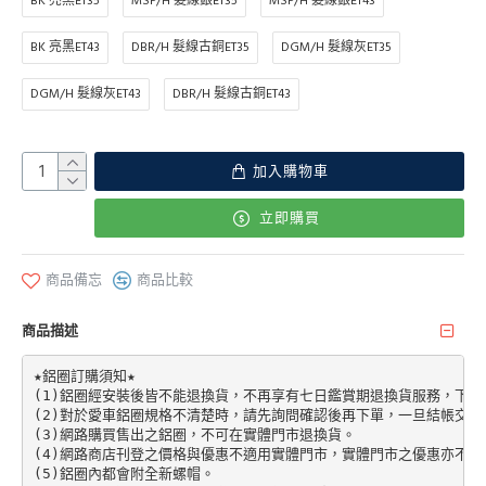
BK 亮黑ET35
MSP/H 髮線銀ET35
MSP/H 髮線銀ET43
BK 亮黑ET43
DBR/H 髮線古銅ET35
DGM/H 髮線灰ET35
DGM/H 髮線灰ET43
DBR/H 髮線古銅ET43
加入購物車
立即購買
商品備忘
商品比較
商品描述
★鋁圈訂購須知★

(1)鋁圈經安裝後皆不能退換貨，不再享有七日鑑賞期退換貨服務，下單前請先加
(2)對於愛車鋁圈規格不清楚時，請先詢問確認後再下單，一旦結帳交易
(3)網路購買售出之鋁圈，不可在實體門市退換貨。

(4)網路商店刊登之價格與優惠不適用實體門市，實體門市之優惠亦不適
(5)鋁圈內都會附全新螺帽。
