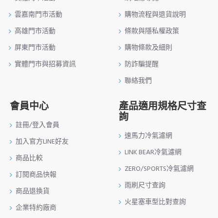
雲嘉南門市活動
購物流程與退貨說明
高雄門市活動
條款與隱私權政策
屏東門市活動
購物條款及細則
實體門市與招募資訊
防詐騙提醒
聯絡我們
會員中心
產品適用規格尺寸查
詢
註冊/登入會員
速馬力冷氣濾網
加入官方LINE好友
LINK BEAR冷氣濾網
商品比較
ZERO/SPORTS冷氣濾網
訂閱商品快報
雨刷尺寸查詢
商品退換貨
火星塞車型比對查詢
企業特約廠商