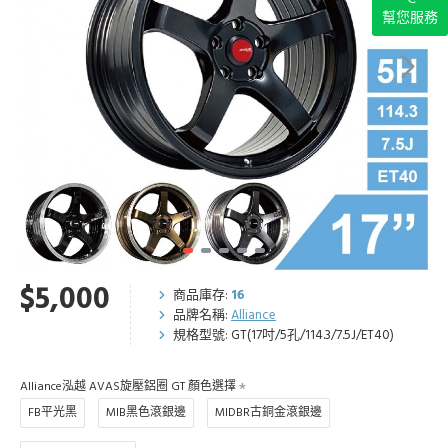
幫您服務
$5,000
商品庫存:
16
品牌名稱:
Alliance
規格型號:
GT(17吋/5孔/114.3/7.5J/ET40)
Alliance泓越 AVAS旋壓鋁圈 GT 顏色選擇
FB平光黑
MIB黑色滾銀邊
MIDBR古銅金滾銀邊