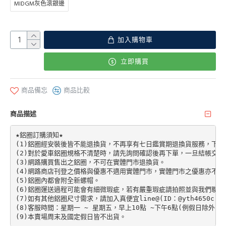
MIDGM灰色滾銀邊
加入購物車
立即購買
商品備忘
商品比較
商品描述
★鋁圈訂購須知★

(1)鋁圈經安裝後皆不能退換貨，不再享有七日鑑賞期退換貨服務，下單前請先加
(2)對於愛車鋁圈規格不清楚時，請先詢問確認後再下單，一旦結帳交易
(3)網路購買售出之鋁圈，不可在實體門市退換貨。

(4)網路商店刊登之價格與優惠不適用實體門市，實體門市之優惠亦不適
(5)鋁圈內都會附全新螺帽。

(6)鋁圈運送過程可能會有細微瑕疵，若有嚴重瑕疵請拍照並與我們聯絡。
(7)如有其他鋁圈尺寸需求，請加入真便宜line@(ID：@yth4650c)。

(8)客服時間：星期一 ~ 星期五，早上10點 ~下午6點(例假日除外)。
