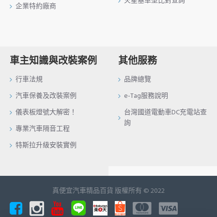
火星塞車型比對查詢
企業特約廠商
車主知識與改裝案例
其他服務
行車法規
品牌總覽
汽車保養及改裝案例
e-Tag服務說明
儀表板燈號大解密！
台灣國道電動車DC充電站查
詢
專業汽車隔音工程
特斯拉升級安裝實例
真便宜汽車精品百貨 版權所有 © 2022