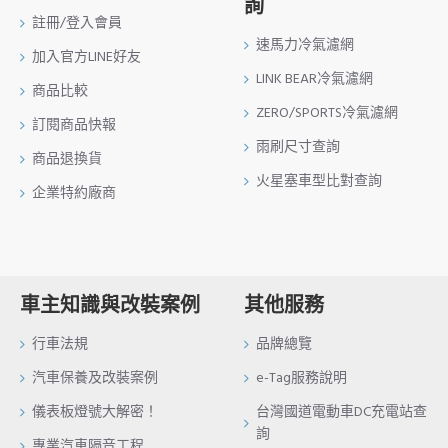
詢
註冊/登入會員
速馬力冷氣濾網
加入官方LINE好友
LINK BEAR冷氣濾網
商品比較
ZERO/SPORTS冷氣濾網
訂閱商品快報
雨刷尺寸查詢
商品退換貨
火星塞車型比對查詢
企業特約廠商
車主知識與改裝案例
其他服務
行車法規
品牌總覽
汽車保養及改裝案例
e-Tag服務說明
儀表板燈號大解密！
台灣國道電動車DC充電站查
詢
專業汽車隔音工程