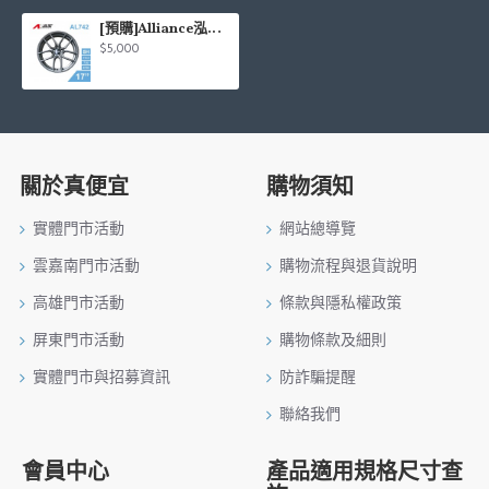
[預購]Alliance泓越 AVAS旋壓鋁圈輪框 AL742 17吋 5孔114.3/7.5J/ET38(平光深灰)
$5,000
關於真便宜
購物須知
實體門市活動
網站總導覽
雲嘉南門市活動
購物流程與退貨說明
高雄門市活動
條款與隱私權政策
屏東門市活動
購物條款及細則
實體門市與招募資訊
防詐騙提醒
聯絡我們
會員中心
產品適用規格尺寸查