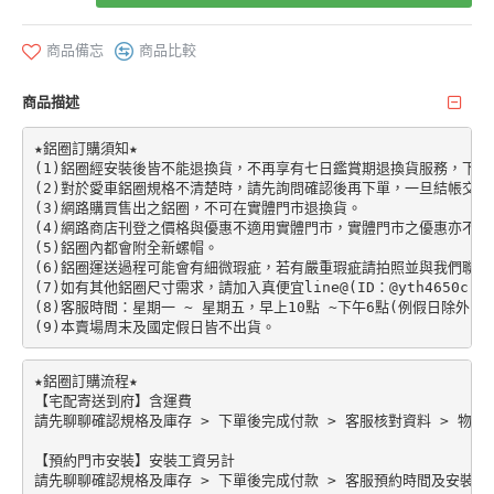
商品備忘
商品比較
商品描述
★鋁圈訂購須知★

(1)鋁圈經安裝後皆不能退換貨，不再享有七日鑑賞期退換貨服務，下單前請先加
(2)對於愛車鋁圈規格不清楚時，請先詢問確認後再下單，一旦結帳交易
(3)網路購買售出之鋁圈，不可在實體門市退換貨。

(4)網路商店刊登之價格與優惠不適用實體門市，實體門市之優惠亦不適
(5)鋁圈內都會附全新螺帽。

(6)鋁圈運送過程可能會有細微瑕疵，若有嚴重瑕疵請拍照並與我們聯絡。
(7)如有其他鋁圈尺寸需求，請加入真便宜line@(ID：@yth4650c)。

(8)客服時間：星期一 ~ 星期五，早上10點 ~下午6點(例假日除外)。

★鋁圈訂購流程★

【宅配寄送到府】含運費

請先聊聊確認規格及庫存 > 下單後完成付款 > 客服核對資料 > 物流配
【預約門市安裝】安裝工資另計
