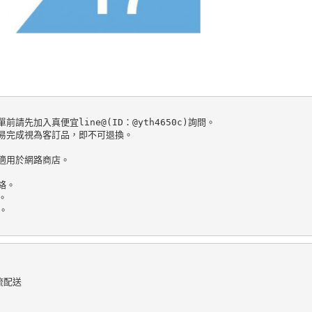
加入真便宜line@(ID：@yth4650c)詢問。

易完成視為客訂品，即不可退換。

適用於網路商店。

。





配送
