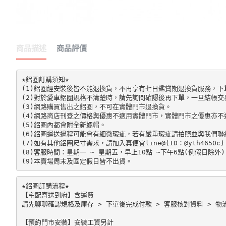
商品描述
商品評價
★鋁圈訂購須知★

(1)鋁圈經安裝後皆不能退換貨，不再享有七日鑑賞期退換貨服務，下單前請先
(2)對於愛車鋁圈規格不清楚時，請先詢問確認後再下單，一旦結帳交
(3)網路購買售出之鋁圈，不可在實體門市退換貨。

(4)網路商店刊登之價格與優惠不適用實體門市，實體門市之優惠亦不
(5)鋁圈內都會附全新螺帽。

(6)鋁圈運送過程可能會有細微瑕疵，若有嚴重瑕疵請拍照並與我們聯絡
(7)如有其他鋁圈尺寸需求，請加入真便宜line@(ID：@yth4650c)。
(8)客服時間：星期一 ~ 星期五，早上10點 ~下午6點(例假日除外)。
★鋁圈訂購流程★

【宅配寄送到府】含運費

請先聊聊確認規格及庫存 > 下單後完成付款 > 客服核對資料 > 物流
【預約門市安裝】安裝工資另計
