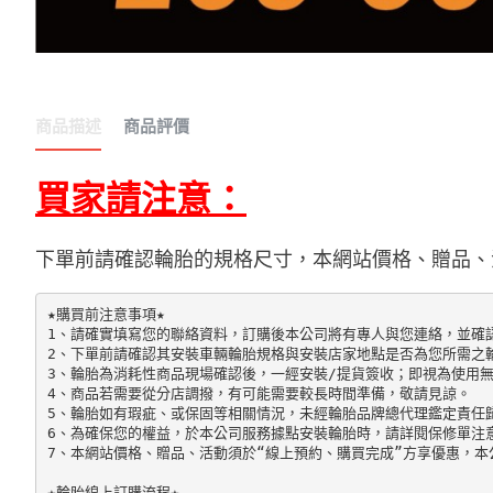
商品描述
商品評價
買家請注意：
下單前請確認輪胎的規格尺寸
，
本網站價格、贈品、
★購買前注意事項★

1、請確實填寫您的聯絡資料，訂購後本公司將有專人與您連絡，並確認
2、下單前請確認其安裝車輛輪胎規格與安裝店家地點是否為您所需之輪
3、輪胎為消耗性商品現場確認後，一經安裝/提貨簽收；即視為使用無
4、商品若需要從分店調撥，有可能需要較長時間準備，敬請見諒。

5、輪胎如有瑕疵、或保固等相關情況，未經輪胎品牌總代理鑑定責任歸
6、為確保您的權益，於本公司服務據點安裝輪胎時，請詳閱保修單注意
7、本網站價格、贈品、活動須於“線上預約、購買完成”方享優惠，本
★輪胎線上訂購流程★
