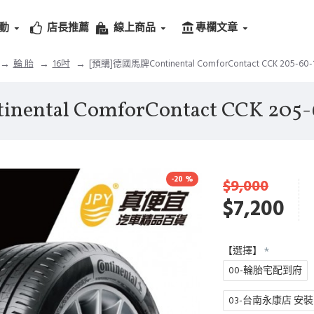
動
店長推薦
線上商品
專欄文章
輪 胎
16吋
[預購]德國馬牌Continental ComforContact CCK 205-
ental ComforContact CCK 2
-20 %
$9,000
$7,200
【選擇】
00-輪胎宅配到府
03-台南永康店 安裝