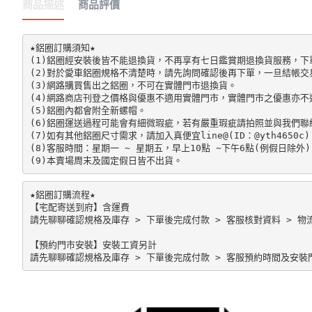
商品描述
商品評價
★鋁圈訂購須知★

(1)鋁圈經安裝後皆不能退換貨，不再享有七日鑑賞期退換貨服務，下單前請先
(2)對於愛車鋁圈規格不清楚時，請先詢問確認後再下單，一旦結帳交
(3)網路購買售出之鋁圈，不可在實體門市退換貨。

(4)網路商店刊登之價格與優惠不適用實體門市，實體門市之優惠亦不
(5)鋁圈內都會附全新螺帽。

(6)鋁圈運送過程可能會有細微瑕疵，若有嚴重瑕疵請拍照並與我們聯絡
(7)如有其他鋁圈尺寸需求，請加入真便宜line@(ID：@yth4650c)。
(8)客服時間：星期一 ~ 星期五，早上10點 ~下午6點(例假日除外)。
★鋁圈訂購流程★

【宅配寄送到府】含運費

請先聊聊確認規格及庫存 > 下單後完成付款 > 客服核對資料 > 物流
【預約門市安裝】安裝工資另計
