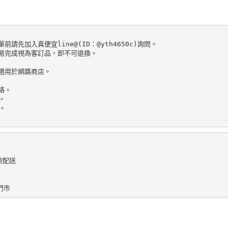
加入真便宜line@(ID：@yth4650c)詢問。

易完成視為客訂品，即不可退換。

適用於網路商店。

。





配送
