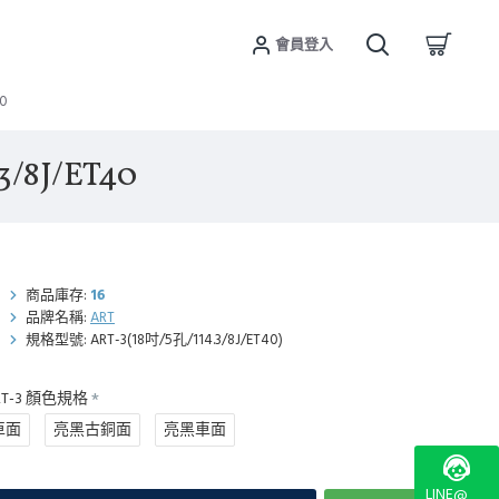
會員登入
0
/8J/ET40
商品庫存:
16
品牌名稱:
ART
規格型號:
ART-3(18吋/5孔/114.3/8J/ET40)
T-3 顏色規格
車面
亮黑古銅面
亮黑車面
LINE@