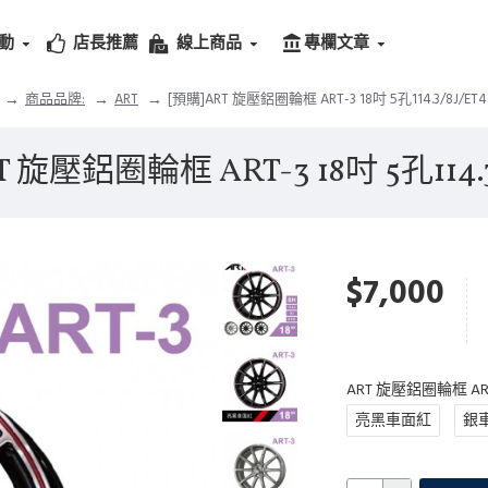
動
店長推薦
線上商品
專欄文章
商品品牌:
ART
[預購]ART 旋壓鋁圈輪框 ART-3 18吋 5孔114.3/8J/ET4
 旋壓鋁圈輪框 ART-3 18吋 5孔114.3
$7,000
ART 旋壓鋁圈輪框 AR
亮黑車面紅
銀