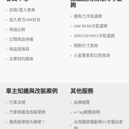
詢
註冊/登入會員
速馬力冷氣濾網
加入官方LINE好友
LINK BEAR冷氣濾網
商品比較
ZERO/SPORTS冷氣濾網
訂閱商品快報
雨刷尺寸查詢
商品退換貨
火星塞車型比對查詢
企業特約廠商
車主知識與改裝案例
其他服務
行車法規
品牌總覽
汽車保養及改裝案例
e-Tag服務說明
儀表板燈號大解密！
台灣國道電動車DC充電站查
詢