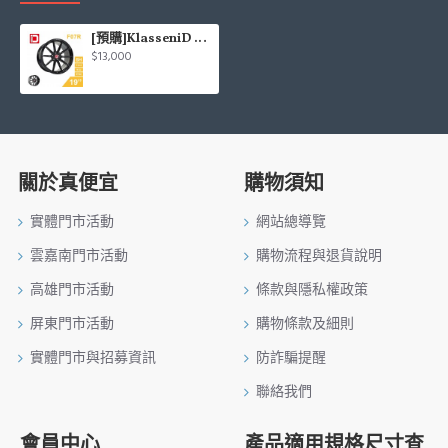
[預購]KlasseniD 旋壓鋁圈輪框 F07R 19吋 5孔114.3/9.5J/ET40(黑/灰)
$13,000
關於真便宜
購物須知
實體門市活動
網站總導覽
雲嘉南門市活動
購物流程與退貨說明
高雄門市活動
條款與隱私權政策
屏東門市活動
購物條款及細則
實體門市與招募資訊
防詐騙提醒
聯絡我們
會員中心
產品適用規格尺寸查