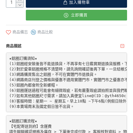
加入購物車
立即購買
商品備忘
商品比較
商品描述
★鋁圈訂購須知★

(1)鋁圈經安裝後皆不能退換貨，不再享有七日鑑賞期退換貨服務，下單前請先加
(2)對於愛車鋁圈規格不清楚時，請先詢問確認後再下單，一旦結帳交易
(3)網路購買售出之鋁圈，不可在實體門市退換貨。

(4)網路商店刊登之價格與優惠不適用實體門市，實體門市之優惠亦不適
(5)鋁圈內都會附全新螺帽。

(6)鋁圈運送過程可能會有細微瑕疵，若有嚴重瑕疵請拍照並與我們聯絡。
(7)如有其他鋁圈尺寸需求，請加入真便宜line@(ID：@yth4650c)。

(8)客服時間：星期一 ~ 星期五，早上10點 ~下午6點(例假日除外)。

★鋁圈訂購流程★

【宅配寄送到府】含運費

請先聊聊確認規格及庫存 > 下單後完成付款 > 客服核對資料 > 物流配