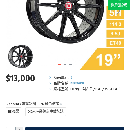
幫您服務
$13,000
商品庫存:
8
品牌名稱:
KlasseniD
規格型號:
F07R(19吋/5孔/114.3/9.5J/ET40)
KlasseniD 旋壓鋁圈 F07R 顏色選擇
BK亮黑
DGM/H髮線灰車鈦灰透