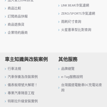
加入官方LINE好友
LINK BEAR冷氣濾網
商品比較
ZERO/SPORTS冷氣濾網
訂閱商品快報
雨刷尺寸查詢
商品退換貨
火星塞車型比對查詢
企業特約廠商
車主知識與改裝案例
其他服務
行車法規
品牌總覽
汽車保養及改裝案例
e-Tag服務說明
儀表板燈號大解密！
台灣國道電動車DC充電站查
詢
專業汽車隔音工程
特斯拉升級安裝實例