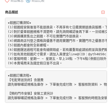
商品備忘
商品比較
商品描述
★鋁圈訂購須知★

(1)鋁圈經安裝後皆不能退換貨，不再享有七日鑑賞期退換貨服務，下單前請先加
(2)對於愛車鋁圈規格不清楚時，請先詢問確認後再下單，一旦結帳交易
(3)網路購買售出之鋁圈，不可在實體門市退換貨。

(4)網路商店刊登之價格與優惠不適用實體門市，實體門市之優惠亦不適
(5)鋁圈內都會附全新螺帽。

(6)鋁圈運送過程可能會有細微瑕疵，若有嚴重瑕疵請拍照並與我們聯絡。
(7)如有其他鋁圈尺寸需求，請加入真便宜line@(ID：@yth4650c)。

(8)客服時間：星期一 ~ 星期五，早上10點 ~下午6點(例假日除外)。

★鋁圈訂購流程★

【宅配寄送到府】含運費

請先聊聊確認規格及庫存 > 下單後完成付款 > 客服核對資料 > 物流配
【預約門市安裝】安裝工資另計
