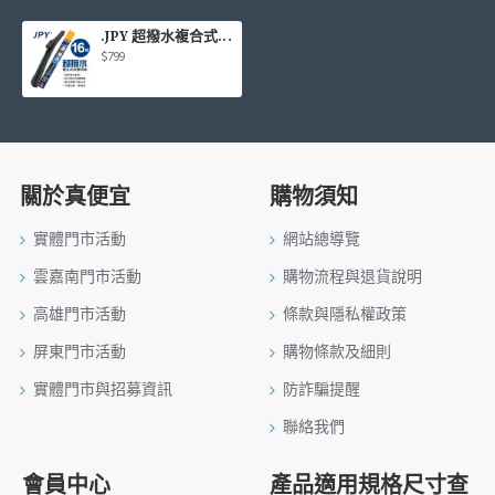
.JPY 超撥水複合式矽膠雨刷(日本MITA鍍膜膠條) 16吋(400mm)單支
$799
關於真便宜
購物須知
實體門市活動
網站總導覽
雲嘉南門市活動
購物流程與退貨說明
高雄門市活動
條款與隱私權政策
屏東門市活動
購物條款及細則
實體門市與招募資訊
防詐騙提醒
聯絡我們
會員中心
產品適用規格尺寸查