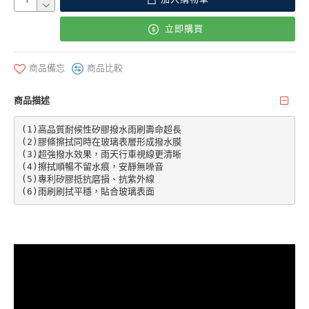
立即購買
商品備忘
商品比較
商品描述
(1)高品質耐候性矽膠撥水雨刷壽命超長

(2)膠條擦拭同時在玻璃表層形成撥水膜

(3)超強撥水效果，雨天行車視線更清晰

(4)擦拭順暢不留水痕，安靜無噪音

(5)專利矽膠抵抗磨損、抗紫外線

(6)雨刷刷拭平穩，貼合玻璃表面