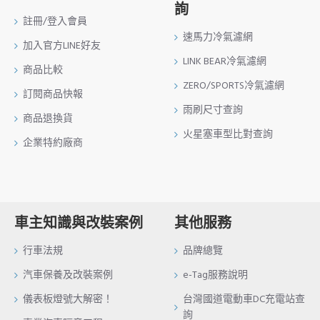
詢
註冊/登入會員
速馬力冷氣濾網
加入官方LINE好友
LINK BEAR冷氣濾網
商品比較
ZERO/SPORTS冷氣濾網
訂閱商品快報
雨刷尺寸查詢
商品退換貨
火星塞車型比對查詢
企業特約廠商
車主知識與改裝案例
其他服務
行車法規
品牌總覽
汽車保養及改裝案例
e-Tag服務說明
儀表板燈號大解密！
台灣國道電動車DC充電站查
詢