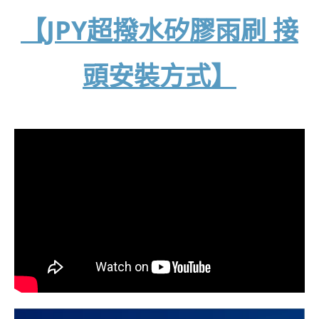
【JPY超撥水矽膠雨刷 接
頭安裝方式】