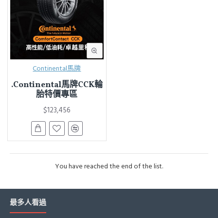
Continental馬牌
.Continental馬牌CCK輪
胎特價專區
$123,456
You have reached the end of the list.
最多人看過