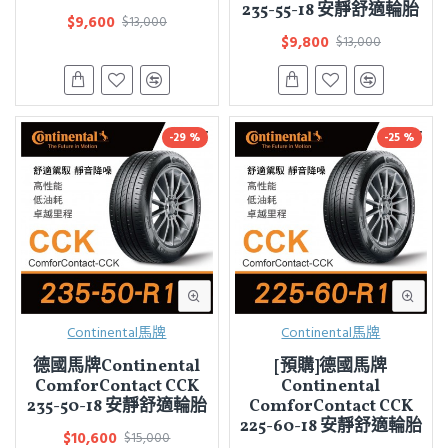
235-55-18 安靜舒適輪胎
$9,600
$13,000
$9,800
$13,000
-29 %
-25 %
Continental馬牌
Continental馬牌
德國馬牌Continental
[預購]德國馬牌
ComforContact CCK
Continental
235-50-18 安靜舒適輪胎
ComforContact CCK
225-60-18 安靜舒適輪胎
$10,600
$15,000