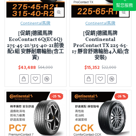
幫您服務
Continental馬牌
Continental馬牌
[促銷]德國馬牌
[促銷]德國馬牌
EcoContact 6Q(EC6Q)
Continental
275-45-21/315-40-21前後
ProContact TX 225-65-
配1組 安靜耐磨輪胎(含工
17 靜音舒適輪胎4入組(含
資)
安裝)
$43,488
$15,352
$64,000
$22,000
-25 %
-26 %