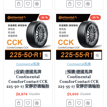
-30 %
-29 %
Continental馬牌
Continental馬牌
[促銷]德國馬牌
[預購]德國馬牌
Continental
Continental
ComforContact CCK
ComforContact CCK
225-50-17 安靜舒適輪胎
225-55-17 安靜舒適輪胎
$8,876
$9,600
$12,600
$13,600