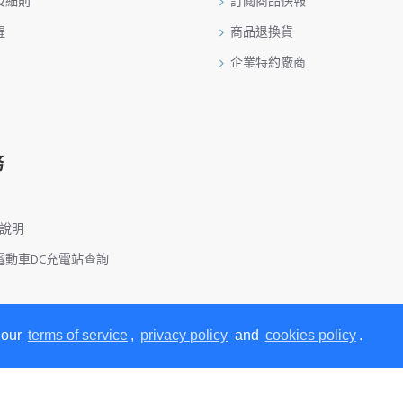
及細則
訂閱商品快報
醒
商品退換貨
企業特約廠商
務
務說明
電動車DC充電站查詢
 our
terms of service
,
privacy policy
and
cookies policy
.