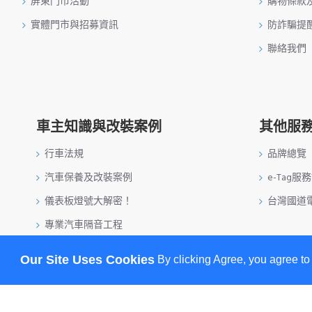
屏東門市活動
購物條款
實體門市與招募資訊
防詐騙提
聯絡我們
車主知識與改裝案例
其他服
行車法規
品牌總覽
汽車保養及改裝案例
e-Tag服
儀表板燈號大解密！
台灣國道
專業汽車隔音工程
特斯拉升級安裝實例
Our Site Uses Cookies
By clicking Agree, you agree to