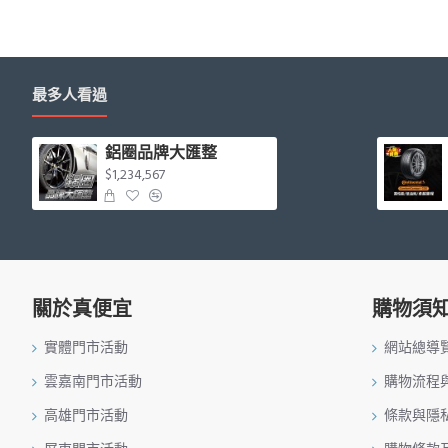
最多人看過
鋁圈品牌大匯整
$1,234,567
關於真便宜
購物須
實體門市活動
網站總導
雲嘉南門市活動
購物流程
高雄門市活動
條款與隱