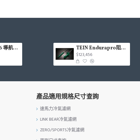
CARDIO LX66 導航Hi-Res款安卓機 4+64G 8核(9吋/10.1吋)含安裝(面板框另計)
TEIN Endurapro阻尼固定式原廠型避震器適用車型一覽表
$123,456
產品適用規格尺寸查詢
速馬力冷氣濾網
LINK BEAR冷氣濾網
ZERO/SPORTS冷氣濾網