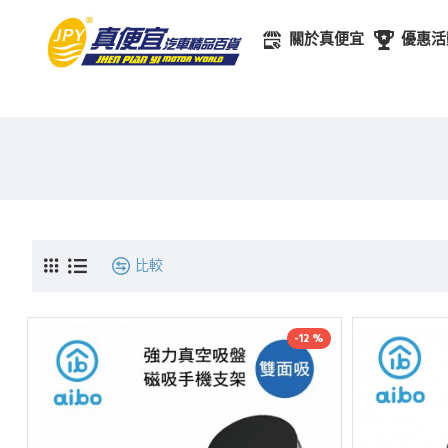
關於真便宜
優惠活
比較
-12 %