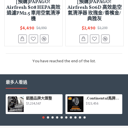
[預購]PAPAGO!
[預購]PAPAGO!
Airfresh S08 HEPA高效
Airfresh S06D 高效能空
過濾PM2.5 車用空氣清淨
氣清淨器 玫瑰金/香檳金/
機
典雅灰
$4,490
$2,490
$6,990
$3,299
You have reached the end of the list.
最多人看過
鋁圈品牌大匯整
.Continental馬牌CCK輪胎特價專區
$1,234,567
$123,456