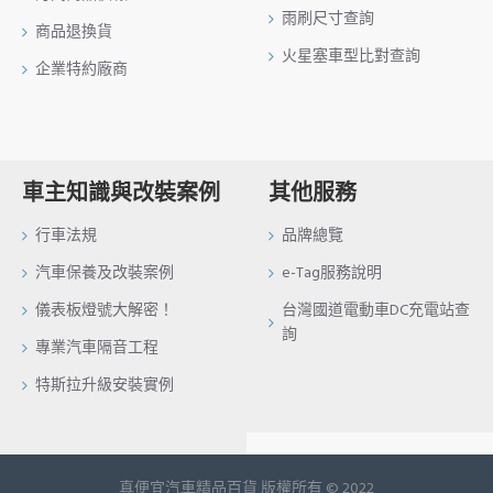
雨刷尺寸查詢
商品退換貨
火星塞車型比對查詢
企業特約廠商
車主知識與改裝案例
其他服務
行車法規
品牌總覽
汽車保養及改裝案例
e-Tag服務說明
儀表板燈號大解密！
台灣國道電動車DC充電站查
詢
專業汽車隔音工程
特斯拉升級安裝實例
真便宜汽車精品百貨 版權所有 © 2022