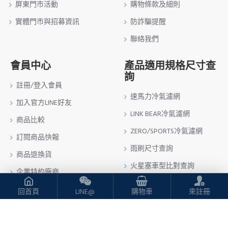
屏東門市活動
購物條款及細則
實體門市與招募資訊
防詐騙提醒
聯絡我們
會員中心
產品適用規格尺寸查
詢
註冊/登入會員
速馬力冷氣濾網
加入官方LINE好友
LINK BEAR冷氣濾網
商品比較
ZERO/SPORTS冷氣濾網
訂閱商品快報
雨刷尺寸查詢
商品退換貨
火星塞車型比對查詢
企業特約廠商
回首頁
LINE@
購物車
來註冊