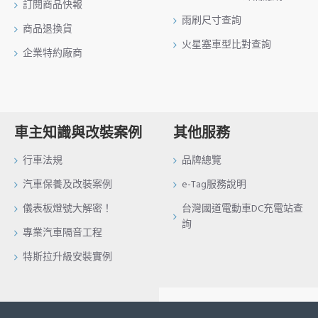
訂閱商品快報
雨刷尺寸查詢
商品退換貨
火星塞車型比對查詢
企業特約廠商
車主知識與改裝案例
其他服務
行車法規
品牌總覽
汽車保養及改裝案例
e-Tag服務說明
儀表板燈號大解密！
台灣國道電動車DC充電站查
詢
專業汽車隔音工程
特斯拉升級安裝實例