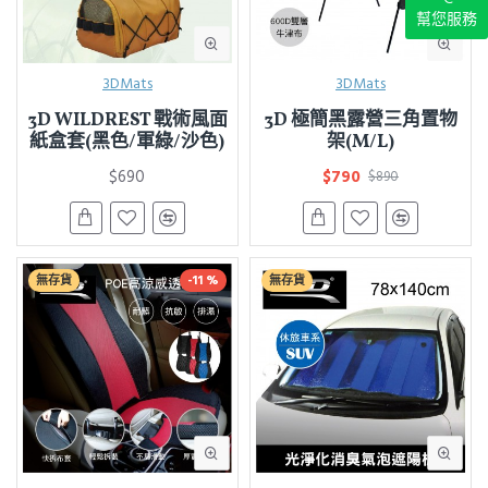
幫您服務
3DMats
3DMats
3D WILDREST 戰術風面
3D 極簡黑露營三角置物
紙盒套(黑色/軍綠/沙色)
架(M/L)
$690
$790
$890
無存貨
-11 %
無存貨