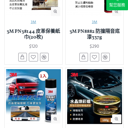
幫您服務
3M
3M
3M PN38144 皮革保養紙
3M PN8882 防撞隔音底
巾(20枚)
漆337g
$120
$290