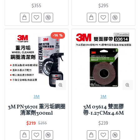
$355
$295
-14 %
3M
3M
3M PN36701 重污垢鋼圈
3M 03614 雙面膠
清潔劑300ml
帶-1.27CMx4.6M
$219
$239
$255