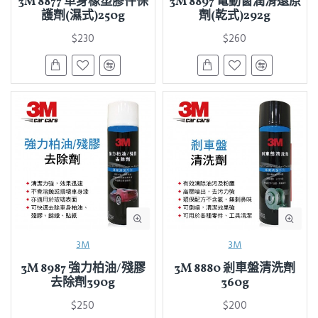
3M 8877 車身橡塑膠件保
3M 8897 電動窗潤滑還原
護劑(濕式)250g
劑(乾式)292g
$230
$260
3M
3M
3M 8987 強力柏油/殘膠
3M 8880 剎車盤清洗劑
去除劑390g
360g
$250
$200