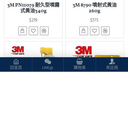
3M PN11079 耐久型噴霧
3M 8790 噴射式黃油
式黃油340g
260g
$219
$175
回首頁
LINE@
購物車
來註冊
3M
3M
3M 噴樂66 噴霧黃油
3M 80001 強效撥雨劑雨
472ml
刷精100ml
$199
$275