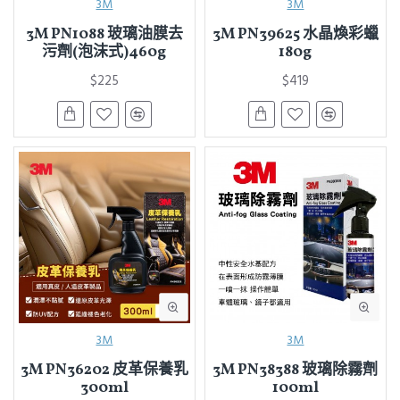
3M
3M
3M PN1088 玻璃油膜去
3M PN39625 水晶煥彩蠟
污劑(泡沫式)460g
180g
$225
$419
3M
3M
3M PN36202 皮革保養乳
3M PN38388 玻璃除霧劑
300ml
100ml