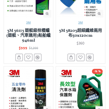
3M
3M
3M 36113 遊艇級棕櫚蠟
3M 38203超細纖維兩用
(遊艇、汽車適用)船舶蠟
布50x120cm
946ml
$360
$999
$1,200
-16 %