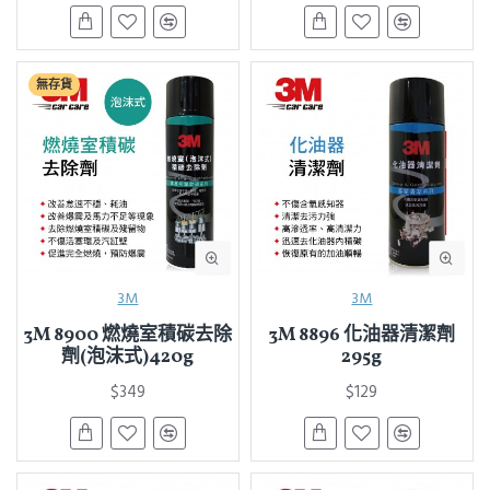
無存貨
3M
3M
3M 8900 燃燒室積碳去除
3M 8896 化油器清潔劑
劑(泡沫式)420g
295g
$349
$129