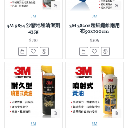
3M
3M
3M 9874 沙發地毯清潔劑
3M 38202超細纖維兩用
435g
布50x100cm
$210
$305
3M
3M