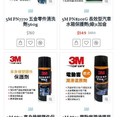
3M
3M
3M PN7770 五金零件清洗
3M PN8201G 長效型汽車
劑360g
水箱保護劑(綠)1加侖
$160
$549
$650
3M
3M