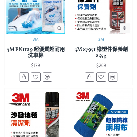
3M
3M
3M PN1129 超優質超耐用
3M 87971 橡塑件保養劑
洗車棉
255g
$179
$269