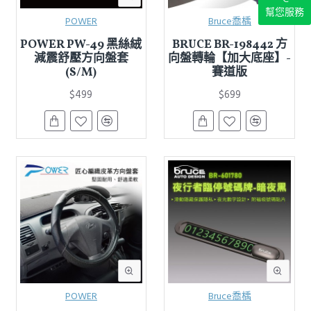
幫您服務
POWER
Bruce喬楀
POWER PW-49 黑絲絨
BRUCE BR-198442 方
減震舒壓方向盤套
向盤轉輪【加大底座】-
(S/M)
賽道版
$499
$699
POWER
Bruce喬楀