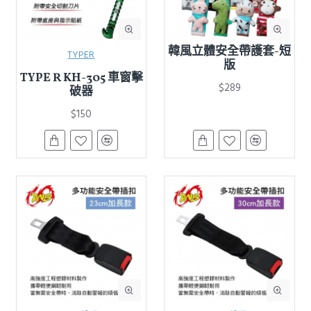
韓風立體安全帶護套-短
TYPER
版
TYPE R KH-305 車窗擊
$289
破器
$150