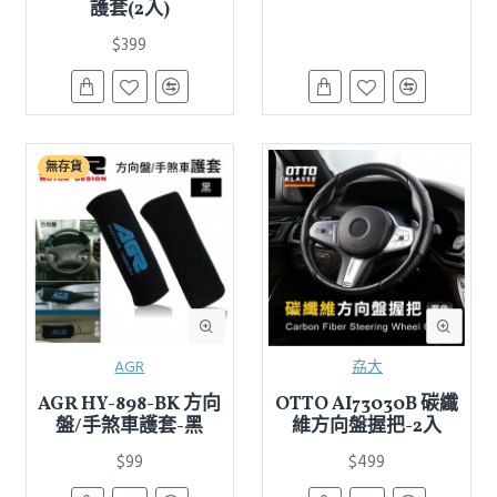
護套(2入)
$399
無存貨
AGR
劦大
AGR HY-898-BK 方向
OTTO AI73030B 碳纖
盤/手煞車護套-黑
維方向盤握把-2入
$99
$499