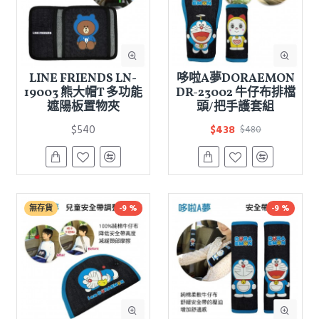
LINE FRIENDS LN-
哆啦A夢DORAEMON
19003 熊大帽T 多功能
DR-23002 牛仔布排檔
遮陽板置物夾
頭/把手護套組
$540
$438
$480
無存貨
-9 %
-9 %