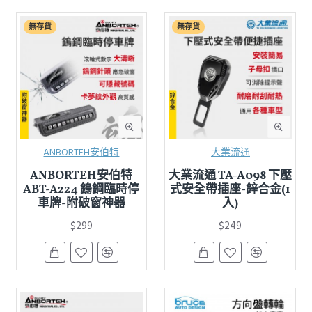
無存貨
無存貨
ANBORTEH安伯特
大業流通
ANBORTEH安伯特
大業流通 TA-A098 下壓
ABT-A224 鎢鋼臨時停
式安全帶插座-鋅合金(1
車牌-附破窗神器
入)
$299
$249