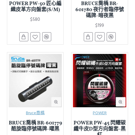
POWER PW-50 匠心編
BRUCE喬楀 BR-
織皮革方向盤套(S/M)
601780 夜行者臨停號
碼牌-暗夜黑
$580
$199
Bruce喬楀
POWER
BRUCE喬楀 BR-601779
POWER PW-45 閃耀碳
酷旋臨停號碼牌-曜黑
纖牛皮D型方向盤套-黑