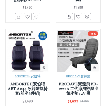
(按摩款)12-24V
其)
$1,790
$1,599
-11 %
ANBORTEH安伯特
PRODAVE寶達飛
ANBORTEH安伯特
PRODAVE寶達飛 PD-
ABT-A054 冰絲透氣椅
1222A 二代涼風舒壓冷
套(前座6件組)
氣座墊 12V 黑
$3,490
$1,699
$1,900