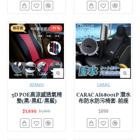
無存貨
-11 %
3DMats
CARAC
3D POE高涼感透氣椅
CARAC AI68001P 潛水
墊(黑/黑紅/黑藍)
布防水防污椅套-前座
$1,690
$899
$1,900