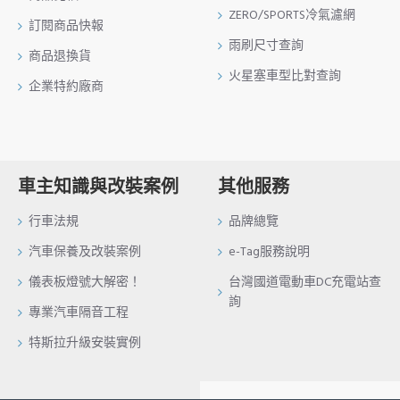
ZERO/SPORTS冷氣濾網
訂閱商品快報
雨刷尺寸查詢
商品退換貨
火星塞車型比對查詢
企業特約廠商
車主知識與改裝案例
其他服務
行車法規
品牌總覽
汽車保養及改裝案例
e-Tag服務說明
儀表板燈號大解密！
台灣國道電動車DC充電站查
詢
專業汽車隔音工程
特斯拉升級安裝實例