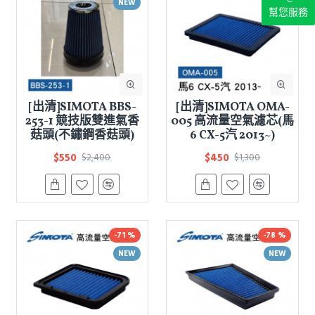
NEW
NEW
幫您服務
[出清]SIMOTA BBS-
[出清]SIMOTA OMA-
253-1 競技版雙進氣香
005 高流量空氣濾芯(馬
菇頭(不鏽鋼香菇頭)
6 CX-5汽 2013~)
$550
$450
$2,400
$1,300
-71 %
-78 %
NEW
NEW