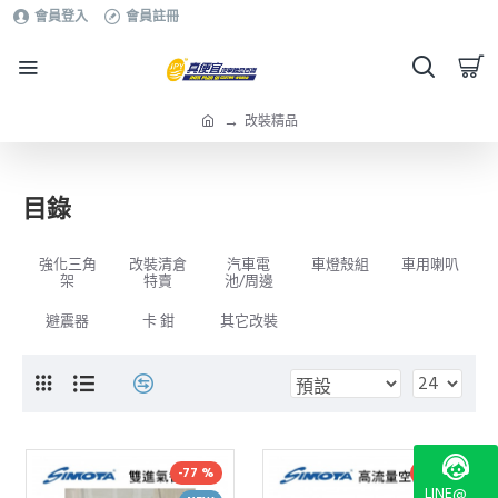
會員登入
會員註冊
改裝精品
目錄
強化三角
改裝清倉
汽車電
車燈殼組
車用喇叭
架
特賣
池/周邊
避震器
卡 鉗
其它改裝
-77 %
-65 %
LINE@