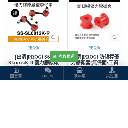
PROGi
PROGi
商品篩選
[出清]PROGi SS-
[出清]PROGi 防傾桿優
SL0012K-R 優力膠原廠
力膠襯套(無保固/工資
型李仔串-後(HONDA
另計/售完為止)
CIVIC 八代)(無保固/工
回首頁
LINE@
購物車
來註冊
$2,100
$4,000
資另計/售完為止)
$2,100
$4,000
-61 %
-52 %