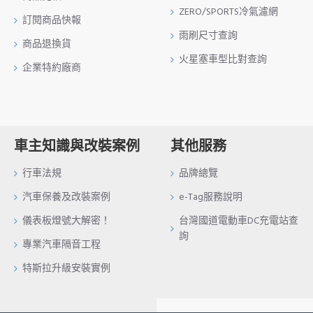
ZERO/SPORTS冷氣濾網
訂閱商品快報
雨刷尺寸查詢
商品退換貨
火星塞車型比對查詢
企業特約廠商
車主知識與改裝案例
其他服務
行車法規
品牌總覽
汽車保養及改裝案例
e-Tag服務說明
儀表板燈號大解密！
台灣國道電動車DC充電站查
詢
專業汽車隔音工程
特斯拉升級安裝實例