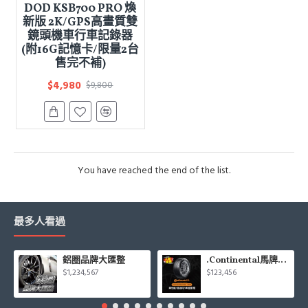
DOD KSB700 PRO 煥
新版 2K/GPS高畫質雙
鏡頭機車行車記錄器
(附16G記憶卡/限量2台
售完不補)
$4,980
$9,800
You have reached the end of the list.
最多人看過
鋁圈品牌大匯整
.Continental馬牌CCK輪胎特價專區
$1,234,567
$123,456