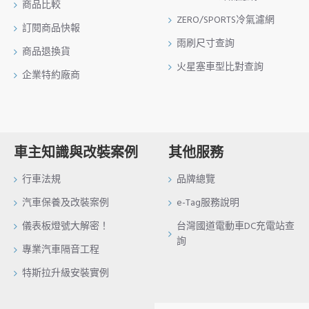
商品比較
ZERO/SPORTS冷氣濾網
訂閱商品快報
雨刷尺寸查詢
商品退換貨
火星塞車型比對查詢
企業特約廠商
車主知識與改裝案例
其他服務
行車法規
品牌總覽
汽車保養及改裝案例
e-Tag服務說明
儀表板燈號大解密！
台灣國道電動車DC充電站查
詢
專業汽車隔音工程
特斯拉升級安裝實例