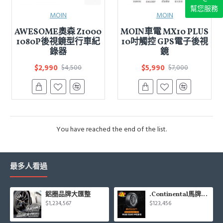
幫您服務
MOIN
MOIN
AWESOME奧森 Z1000
MOIN車電 MX10 PLUS
1080P後視鏡型行車紀
10吋觸控 GPS電子後視
錄器
鏡
$2,990
$5,990
$4,500
$7,000
You have reached the end of the list.
最多人看過
鋁圈品牌大匯整
.Continental馬牌CCK輪胎特價專區
$1,234,567
$123,456