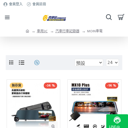
會員登入
會員註冊
車用3C
汽車行車記錄器
MOIN車電
無存貨
-34 %
-14 %
LINE@