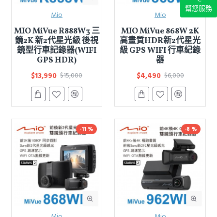
幫您服務
Mio
Mio
MIO MiVue R888W3 三
MIO MiVue 868W 2K
鏡2K 新2代星光級 後視
高畫質HDR新2代星光
鏡型行車記錄器(WIFI
級 GPS WIFI 行車紀錄
GPS HDR)
器
$13,990
$4,490
$15,000
$6,000
-11 %
-8 %
Mio
Mio