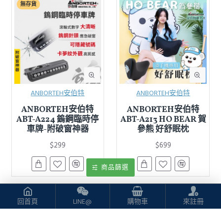
無存貨
ANBORTEH安伯特
ANBORTEH安伯特
ANBORTEH安伯特
ANBORTEH安伯特
ABT-A224 鎢鋼臨時停
ABT-A213 HO BEAR 賀
車牌-附破窗神器
參熊 好舒眠枕
$299
$699
商品篩選
回首頁
LINE@
購物車
來註冊