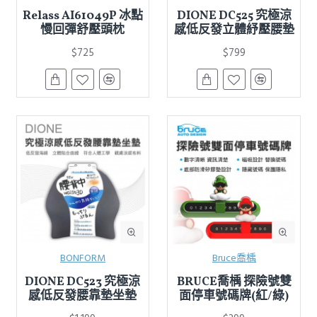
Relass AI61049P 冰點
DIONE DC525 究極涼
慢回彈舒壓頭枕
感低反發立體紓壓腰墊
$725
$799
BONFORM
Bruce喬楀
DIONE DC523 究極涼
BRUCE喬楀 探險號雙
感低反發腰靠墊坐墊
面停車號碼牌(紅/綠)