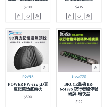
$700
$435
POWER
Bruce喬楀
POWER PW-114 3D真
BRUCE喬楀 BR-
皮記憶透氣頭枕
601780 夜行者臨停號
碼牌-暗夜黑
$500
$199