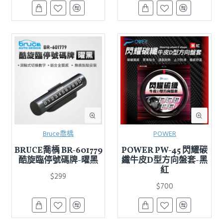
Bruce喬楀
POWER
BRUCE喬楀 BR-601779
POWER PW-45 閃耀碳
酷旋臨停號碼牌-曜黑
纖牛皮D型方向盤套-黑
紅
$299
$700