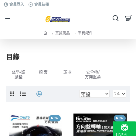
會員登入
會員註冊
百貨商品
車椅配件
目錄
坐墊/護
椅 套
頭 枕
安全帶/
腰墊
方向盤套
NEW
NEW
LINE@