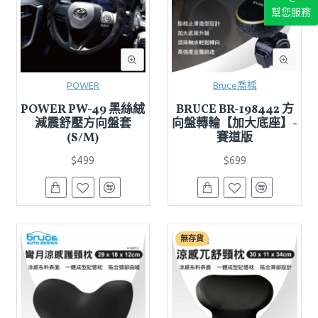
幫您服務
POWER
Bruce喬楀
POWER PW-49 黑絲絨
BRUCE BR-198442 方
減震舒壓方向盤套
向盤轉輪【加大底座】-
(S/M)
賽道版
$499
$699
無存貨