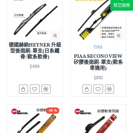
幫您服務
德國赫納HEYNER 升級
PIAA
型後雨刷-單支(日系鐵
PIAA SECONO VIEW
骨/歐系軟骨)
矽膠後雨刷-單支(歐系
$499
車適用)
$810
-38 %