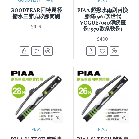
GOODYEAR 固特異
PIAA
GOODYEAR固特異 極
PIAA 超撥水雨刷替換
撥水三節式矽膠雨刷
膠條(961次世代
VOGUE/950傳統鐵
$499
骨/970歐系軟骨)
$400
PIAA
PIAA