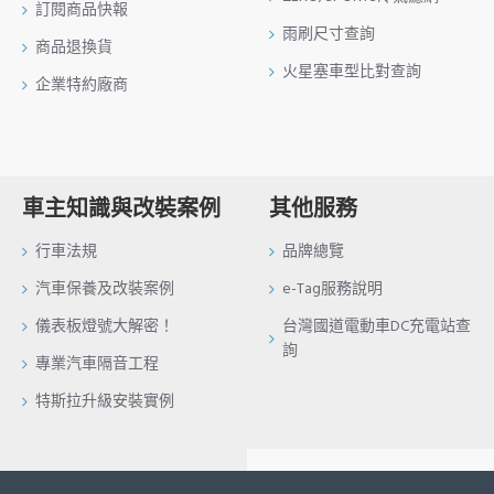
訂閱商品快報
雨刷尺寸查詢
商品退換貨
火星塞車型比對查詢
企業特約廠商
車主知識與改裝案例
其他服務
行車法規
品牌總覽
汽車保養及改裝案例
e-Tag服務說明
儀表板燈號大解密！
台灣國道電動車DC充電站查
詢
專業汽車隔音工程
特斯拉升級安裝實例