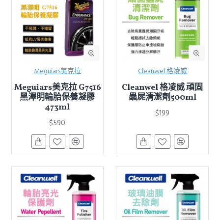
Meguiars美克拉
Cleanwel 格凌威
Meguiars美克拉 G7516
Cleanwel 格凌威 頑固
黑澤明輪胎保養凝膠
蟲屍清潔劑500ml
473ml
$199
$590