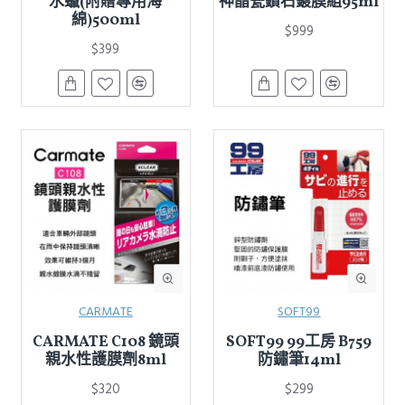
水蠟(附贈專用海
神晶瓷鑽石鍍膜組95ml
綿)500ml
$999
$399
CARMATE
SOFT99
CARMATE C108 鏡頭
SOFT99 99工房 B759
親水性護膜劑8ml
防鏽筆14ml
$320
$299