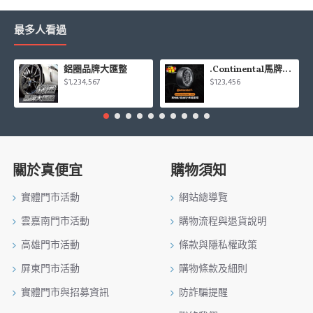
最多人看過
鋁圈品牌大匯整
.Continental馬牌CCK輪胎特價專區
$1,234,567
$123,456
關於真便宜
購物須知
實體門市活動
網站總導覽
雲嘉南門市活動
購物流程與退貨說明
高雄門市活動
條款與隱私權政策
屏東門市活動
購物條款及細則
實體門市與招募資訊
防詐騙提醒