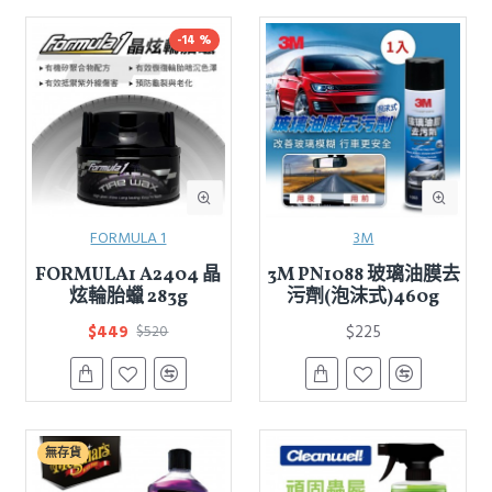
-14 %
FORMULA 1
3M
FORMULA1 A2404 晶
3M PN1088 玻璃油膜去
炫輪胎蠟 283g
污劑(泡沫式)460g
$449
$225
$520
無存貨