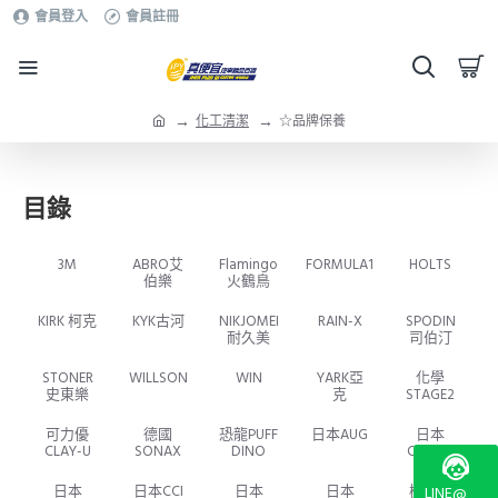
會員登入
會員註冊
化工清潔
☆品牌保養
目錄
3M
ABRO艾
Flamingo
FORMULA1
HOLTS
伯樂
火鶴鳥
KIRK 柯克
KYK古河
NIKJOMEI
RAIN-X
SPODIN
耐久美
司伯汀
STONER
WILLSON
WIN
YARK亞
化學
史東樂
克
STAGE2
可力優
德國
恐龍PUFF
日本AUG
日本
CLAY-U
SONAX
DINO
CARALL
日本
日本CCI
日本
日本
極銳澤
LINE@