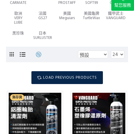
CARMATE
PROSTAFF
SOFT99
CAPRO
幫您服務
歐洲
法國
美國
美國龜牌
鐵甲武士
VERY
GS27
Meguiars
TurtleWax
VANGUARD
LUBE
黑珍珠
日本
SURLUSTER
LOAD PREVIOUS PRODUCTS
無存貨