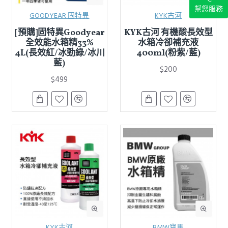
幫您服務
GOODYEAR 固特異
KYK古河
[預購]固特異Goodyear
KYK古河 有機酸長效型
全效能水箱精33%
水箱冷卻補充液
4L(長效紅/冰勁綠/冰川
400ml(粉紫/藍)
藍)
$200
$499
KYK古河
BMW寶馬