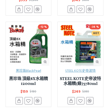
$999
$549
$1,200
$650
-12 %
-34 %
HOT
黑珍珠BlackPearl
STEEL KOTE史帝波特
黑珍珠 頂級8X水箱精
STEEL KOTE史帝波特
1200ml
水箱精(綠)3780ml
$159
$249
$180
$380