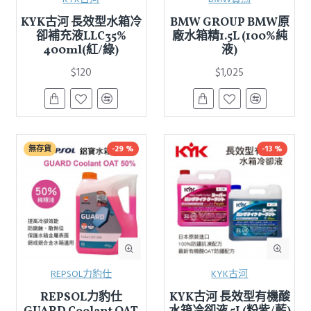
KYK古河 長效型水箱冷
BMW GROUP BMW原
卻補充液LLC35%
廠水箱精1.5L (100%純
400ml(紅/綠)
液)
$120
$1,025
無存貨
-29 %
-13 %
REPSOL力豹仕
KYK古河
REPSOL力豹仕
KYK古河 長效型有機酸