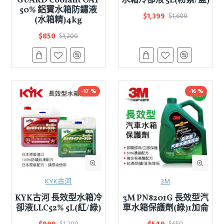
GUARD Coolant OAT
水箱冷卻液 5L(粉紫/藍)
50% 鋁寶水箱防鏽液
$1,399
$1,600
(水箱精)4kg
$850
$1,200
-17 %
-16 %
KYK古河
3M
KYK古河 長效型水箱冷
3M PN8201G 長效型汽
卻液LLC52% 5L(紅/綠)
車水箱保護劑(綠)1加侖