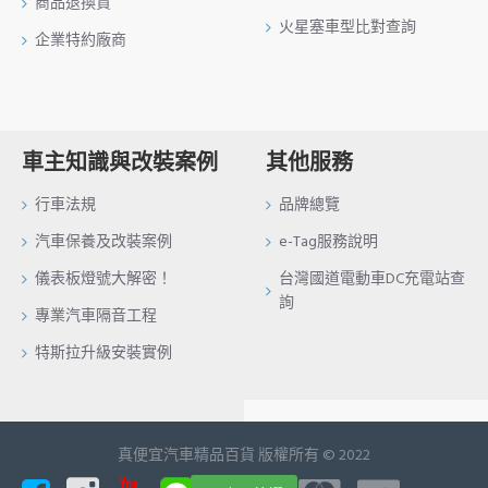
商品退換貨
火星塞車型比對查詢
企業特約廠商
車主知識與改裝案例
其他服務
行車法規
品牌總覽
汽車保養及改裝案例
e-Tag服務說明
儀表板燈號大解密！
台灣國道電動車DC充電站查
詢
專業汽車隔音工程
特斯拉升級安裝實例
真便宜汽車精品百貨 版權所有 © 2022