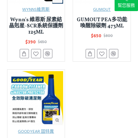
幫您服務
WYNNS維恩斯
GUMOUT
Wynn's 維恩斯 尿素結
GUMOUT PEA多功能
晶剋星-SCR系統保護劑
喚醒除碳劑 473ML
125ML
$650
$800
$390
$650
GOODYEAR 固特異