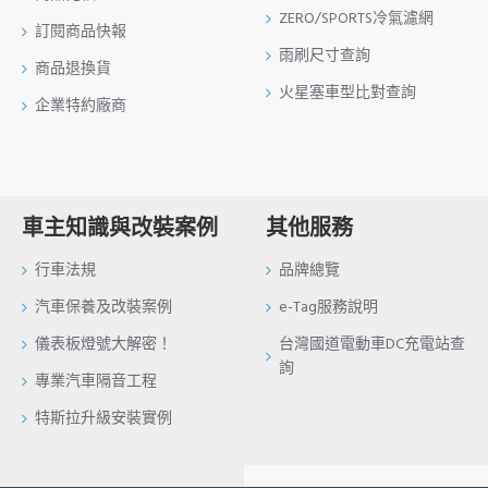
ZERO/SPORTS冷氣濾網
訂閱商品快報
雨刷尺寸查詢
商品退換貨
火星塞車型比對查詢
企業特約廠商
車主知識與改裝案例
其他服務
行車法規
品牌總覽
汽車保養及改裝案例
e-Tag服務說明
儀表板燈號大解密！
台灣國道電動車DC充電站查
詢
專業汽車隔音工程
特斯拉升級安裝實例