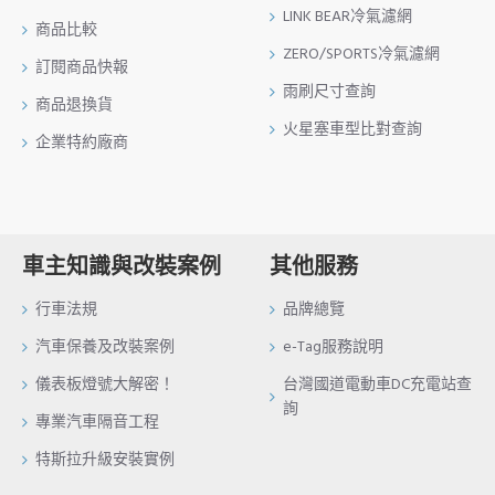
LINK BEAR冷氣濾網
商品比較
ZERO/SPORTS冷氣濾網
訂閱商品快報
雨刷尺寸查詢
商品退換貨
火星塞車型比對查詢
企業特約廠商
車主知識與改裝案例
其他服務
行車法規
品牌總覽
汽車保養及改裝案例
e-Tag服務說明
儀表板燈號大解密！
台灣國道電動車DC充電站查
詢
專業汽車隔音工程
特斯拉升級安裝實例