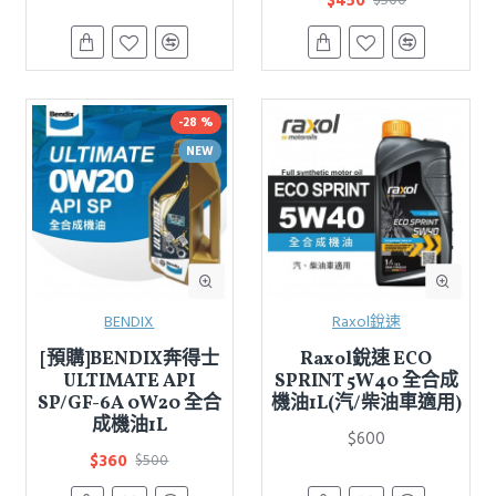
$450
$500
-28 %
NEW
BENDIX
Raxol銳速
[預購]BENDIX奔得士
Raxol銳速 ECO
ULTIMATE API
SPRINT 5W40 全合成
SP/GF-6A 0W20 全合
機油1L(汽/柴油車適用)
成機油1L
$600
$360
$500