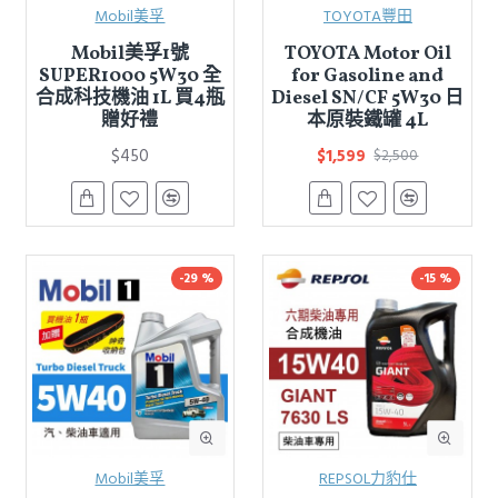
Mobil美孚
TOYOTA豐田
Mobil美孚1號
TOYOTA Motor Oil
SUPER1000 5W30 全
for Gasoline and
合成科技機油 1L 買4瓶
Diesel SN/CF 5W30 日
贈好禮
本原裝鐵罐 4L
$450
$1,599
$2,500
-29 %
-15 %
Mobil美孚
REPSOL力豹仕