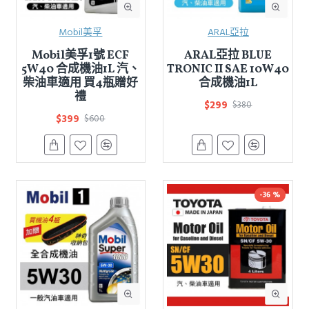
Mobil美孚
ARAL亞拉
Mobil美孚1號 ECF
ARAL亞拉 BLUE
5W40 合成機油1L 汽、
TRONIC II SAE 10W40
柴油車適用 買4瓶贈好
合成機油1L
禮
$299
$380
$399
$600
-36 %