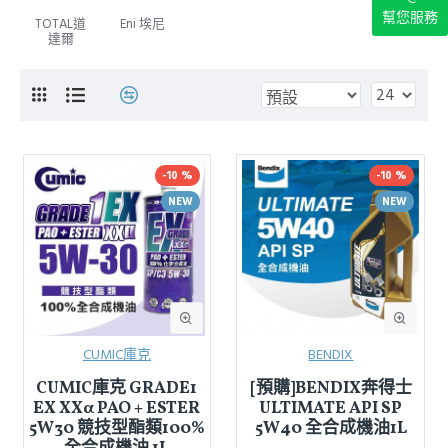
幫您服務
TOTAL道
Eni 埃尼
達爾
-10 %
-10 %
NEW
NEW
CUMIC庫克
BENDIX
CUMIC庫克 GRADE1
[預購]BENDIX奔得士
EX XXα PAO + ESTER
ULTIMATE API SP
5W30 競技型酯類100%
5W40 全合成機油1L