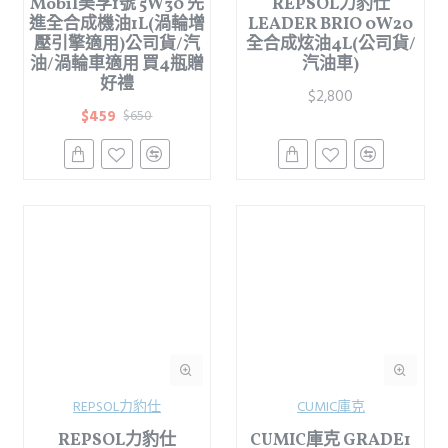
Mobil美孚1號 5W30 先
REPSOL力豹仕
進全合成機油1L(渦輪增
LEADER BRIO 0W20
壓引擎適用)公司貨/汽
全合成炫油4L(公司貨/
油/渦輪車適用 買4瓶贈
汽油車)
好禮
$2,800
$459
$650
REPSOL力豹仕
CUMIC庫克
REPSOL力豹仕
CUMIC庫克 GRADE1