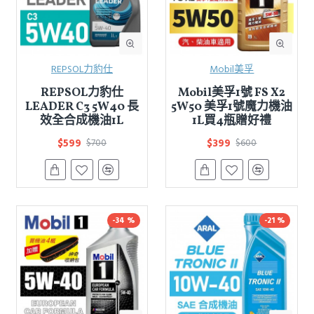
REPSOL力豹仕
Mobil美孚
REPSOL力豹仕
Mobil美孚1號 FS X2
LEADER C3 5W40 長
5W50 美孚1號魔力機油
效全合成機油1L
1L買4瓶贈好禮
$599
$399
$700
$600
-34 %
-21 %