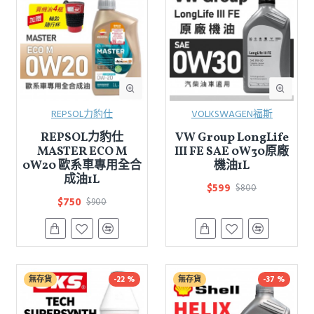
REPSOL力豹仕
VOLKSWAGEN福斯
REPSOL力豹仕
VW Group LongLife
MASTER ECO M
III FE SAE 0W30原廠
0W20 歐系車專用全合
機油1L
成油1L
$599
$800
$750
$900
無存貨
-22 %
無存貨
-37 %