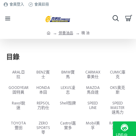
會員登入
會員註冊
保養油品
機 油
目錄
ARAL亞
BENZ賓
BMW寶
CARMAX
CUMIC庫
拉
士
馬
車美仕
克
GOODYEAR
HONDA
LEXUS凌
MAZDA
OKS奧克
固特異
本田
志
馬自達
斯
Raxol銳
REPSOL
Shell殼牌
SPEED
SPEED
速
力豹仕
LINE
MASTER
速馬力
TOYOTA
ZERO
Castrol嘉
Mobil美
RAVENOL
豐田
SPORTS
實多
孚
漢諾威
零
LINE@