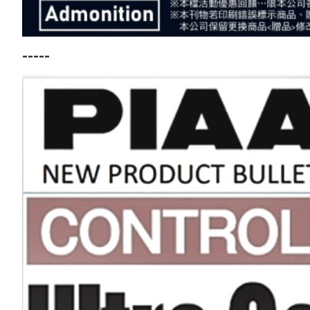
-----