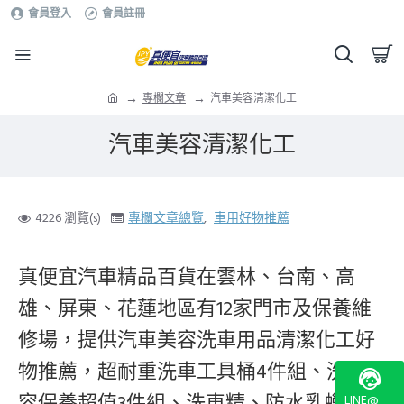
會員登入
會員註冊
專欄文章
汽車美容清潔化工
汽車美容清潔化工
4226 瀏覽(s)
專欄文章總覽
,
車用好物推薦
真便宜汽車精品百貨在
雲林、台南、高
雄、屏東、花蓮地區有12家門市及保養維
修場，提供汽車美容洗車用品清潔化工好
物推薦，超耐重洗車工具桶4件組、洗車美
容保養超值3件組、洗車精、防水乳蠟、手
LINE@