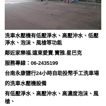
洗車水壓機有
低壓淨水
、
高壓沖水、低壓
淨水、泡沫、風槍等功能
鄰近家樂福.遠東愛賣.寶雅.星巴克
服務專線：06-2435199
台南永康鹽行24小時
自助
投幣
手工洗車場
的洗車水壓機設備
有
低壓淨水
、
高壓沖水、
高濃度泡沫、風
槍、