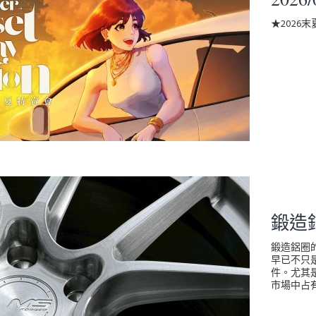
★2026末
鍛造
鍛造鋁圈
早已不只
件。尤其
市場中占有.