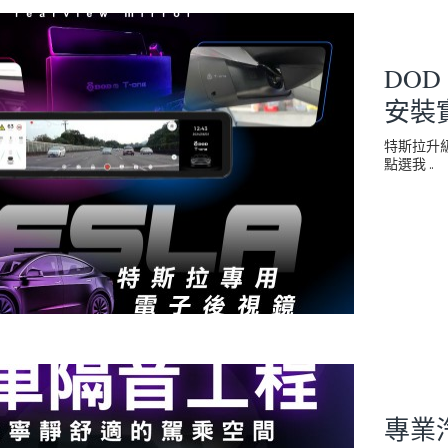
DOD
安裝
特斯拉升
點選我 ..
專業