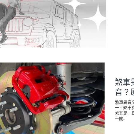
煞車
音？
煞車異音
一、煞車
尤其是一
一開..