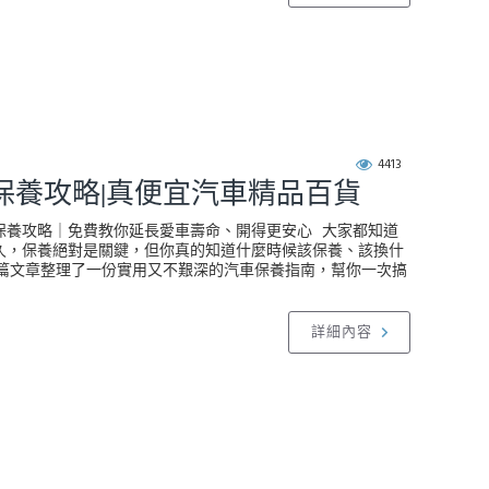
4413
保養攻略|真便宜汽車精品百貨
保養攻略｜免費教你延長愛車壽命、開得更安心 大家都知道
久，保養絕對是關鍵，但你真的知道什麼時候該保養、該換什
這篇文章整理了一份實用又不艱深的汽車保養指南，幫你一次搞
詳細內容