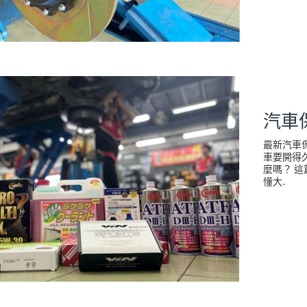
汽車
最新汽車
車要開得
麼嗎？ 
懂大..