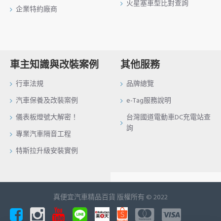
火星塞車型比對查詢
企業特約廠商
車主知識與改裝案例
其他服務
行車法規
品牌總覽
汽車保養及改裝案例
e-Tag服務說明
儀表板燈號大解密！
台灣國道電動車DC充電站查
詢
專業汽車隔音工程
特斯拉升級安裝實例
真便宜汽車精品百貨 版權所有 © 2022