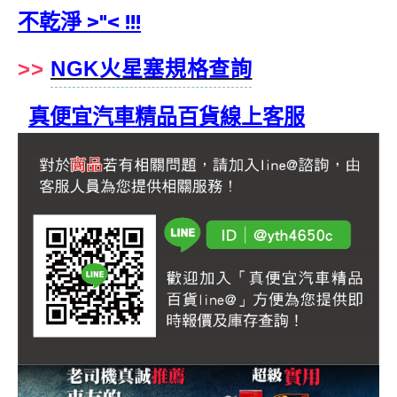
不乾淨 >"< !!!
>>
NGK火星塞規格查詢
真便宜汽車精品百貨線上客服