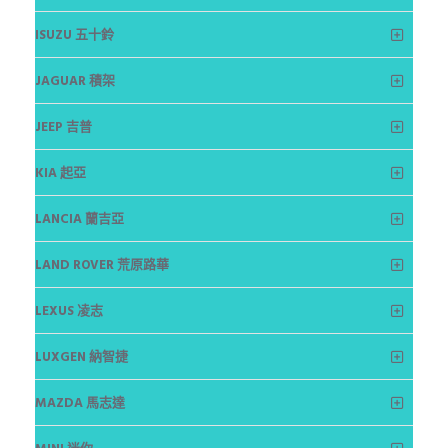
ISUZU 五十鈴
JAGUAR 積架
JEEP 吉普
KIA 起亞
LANCIA 蘭吉亞
LAND ROVER 荒原路華
LEXUS 凌志
LUXGEN 納智捷
MAZDA 馬志達