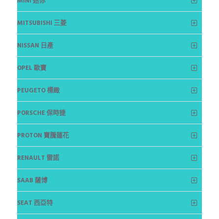
MINI 迷你
MITSUBISHI 三菱
NISSAN 日產
OPEL 歐寶
PEUGETO 標緻
PORSCHE 保時捷
PROTON 寶騰蓮花
RENAULT 雷諾
SAAB 薩博
SEAT 西亞特