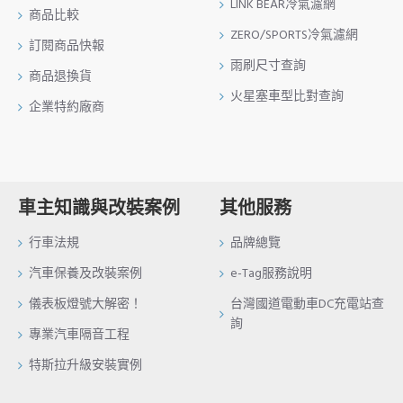
LINK BEAR冷氣濾網
商品比較
ZERO/SPORTS冷氣濾網
訂閱商品快報
雨刷尺寸查詢
商品退換貨
火星塞車型比對查詢
企業特約廠商
車主知識與改裝案例
其他服務
行車法規
品牌總覽
汽車保養及改裝案例
e-Tag服務說明
儀表板燈號大解密！
台灣國道電動車DC充電站查
詢
專業汽車隔音工程
特斯拉升級安裝實例