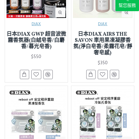
幫您服務
DIAX
DIAX
日本DIAX GWP 超音波微
日本DIAX AIRS THE
霧香氛器(白絨皂香/白麝
SAVON 車用果凍凝膠香
香/暮光皂香)
氛(淨白皂香/柔霧花皂/靜
奢皂感)
$550
$350