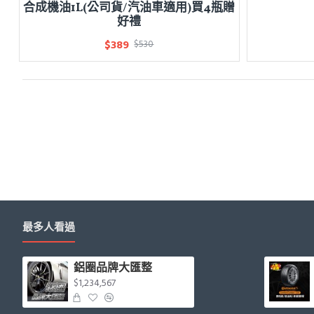
合成機油1L(公司貨/汽油車適用)買4瓶贈
好禮
$389
$530
最多人看過
鋁圈品牌大匯整
$1,234,567