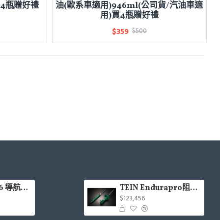
買4瓶贈好禮
油(歐系車適用)946ml(公司貨/汽油車適
用)買4瓶贈好禮
$359
$500
CARDIO LX66 導航Hi-Res款安卓機 4+64G 8核(9吋/10.1吋)含安裝(面板框另計)
TEIN Endurapro阻尼固定式原廠型避震器適用車型一覽表
$123,456