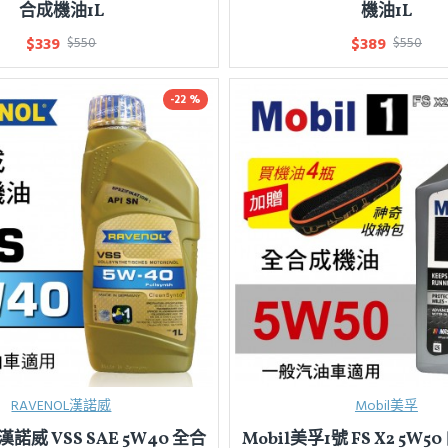
合成機油1L
機油1L
$339
$389
$550
$550
-22 %
RAVENOL漢諾威
Mobil美孚
漢諾威 VSS SAE 5W40 全合
Mobil美孚1號 FS X2 5W