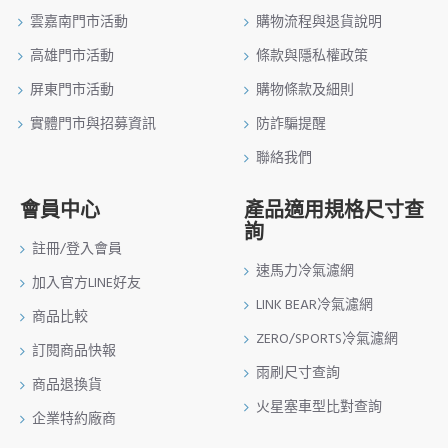
雲嘉南門市活動
購物流程與退貨說明
高雄門市活動
條款與隱私權政策
屏東門市活動
購物條款及細則
實體門市與招募資訊
防詐騙提醒
聯絡我們
會員中心
產品適用規格尺寸查
詢
註冊/登入會員
速馬力冷氣濾網
加入官方LINE好友
LINK BEAR冷氣濾網
商品比較
ZERO/SPORTS冷氣濾網
訂閱商品快報
雨刷尺寸查詢
商品退換貨
火星塞車型比對查詢
企業特約廠商