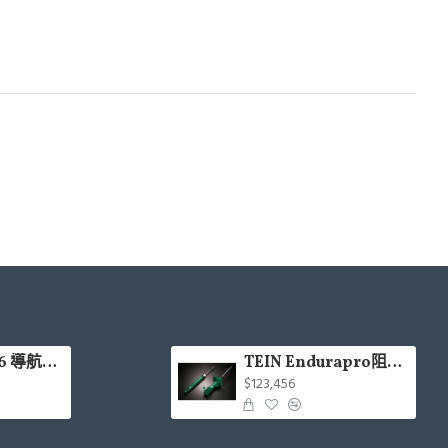
CARDIO LX66 導航Hi-Res款安卓機 4+64G 8核(9吋/10.1吋)含安裝(面板框另計)
TEIN Endurapro阻尼固定式原廠型避震器適用車型一覽表
$123,456