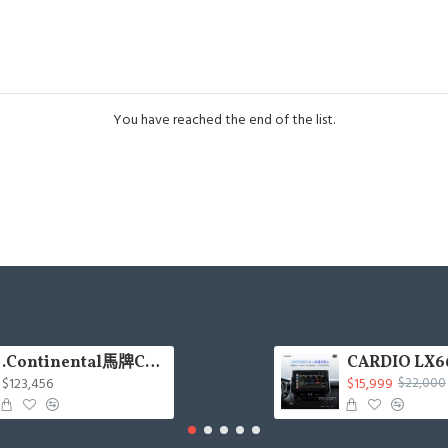
You have reached the end of the list.
.Continental馬牌CCK輪胎特價專區
$123,456
$15,999
$22,000