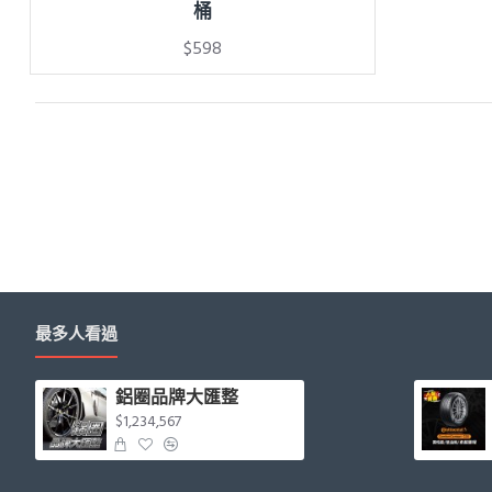
桶
$598
最多人看過
鋁圈品牌大匯整
$1,234,567