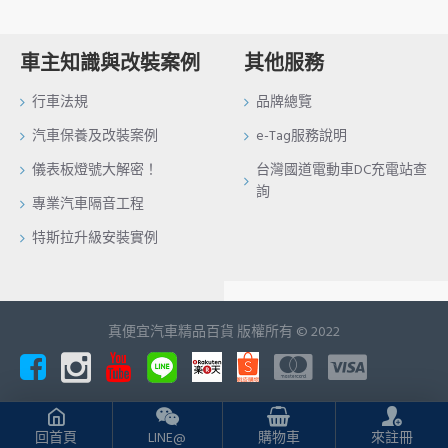
車主知識與改裝案例
其他服務
行車法規
品牌總覽
汽車保養及改裝案例
e-Tag服務說明
儀表板燈號大解密！
台灣國道電動車DC充電站查
詢
專業汽車隔音工程
特斯拉升級安裝實例
真便宜汽車精品百貨 版權所有 © 2022
回首頁
LINE@
購物車
來註冊