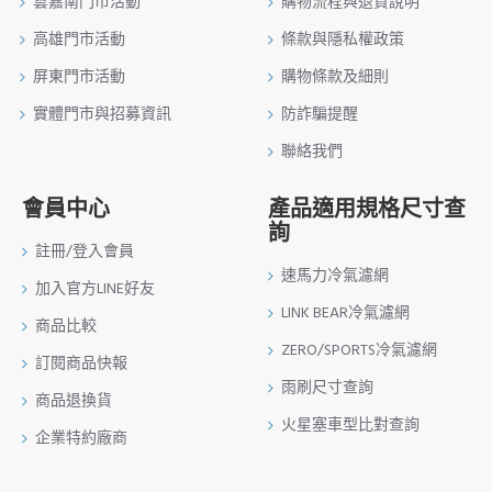
雲嘉南門市活動
購物流程與退貨說明
高雄門市活動
條款與隱私權政策
屏東門市活動
購物條款及細則
實體門市與招募資訊
防詐騙提醒
聯絡我們
會員中心
產品適用規格尺寸查
詢
註冊/登入會員
速馬力冷氣濾網
加入官方LINE好友
LINK BEAR冷氣濾網
商品比較
ZERO/SPORTS冷氣濾網
訂閱商品快報
雨刷尺寸查詢
商品退換貨
火星塞車型比對查詢
企業特約廠商