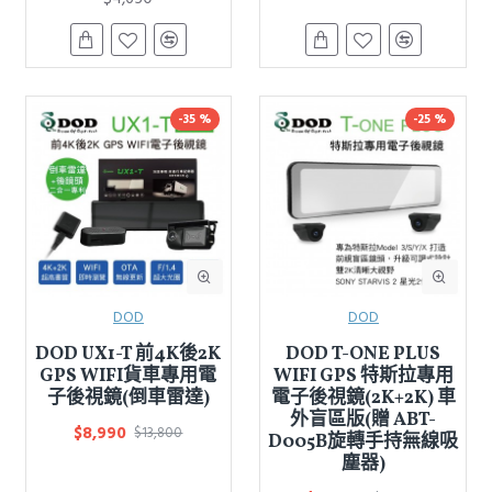
-35 %
-25 %
DOD
DOD
DOD UX1-T 前4K後2K
DOD T-ONE PLUS
GPS WIFI貨車專用電
WIFI GPS 特斯拉專用
子後視鏡(倒車雷達)
電子後視鏡(2K+2K) 車
外盲區版(贈 ABT-
$8,990
$13,800
D005B旋轉手持無線吸
塵器)