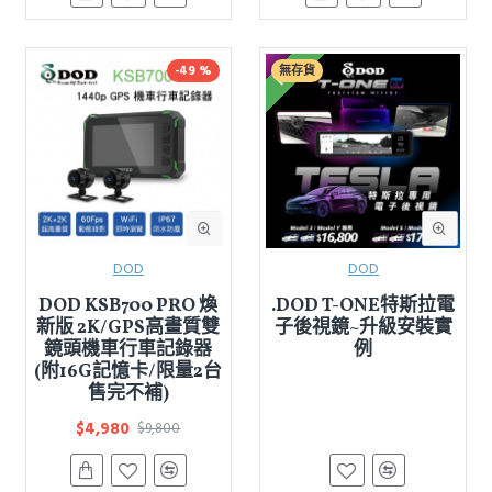
FREE
-49 %
無存貨
DOD
DOD
DOD KSB700 PRO 煥
.DOD T-ONE特斯拉電
新版 2K/GPS高畫質雙
子後視鏡~升級安裝實
鏡頭機車行車記錄器
例
(附16G記憶卡/限量2台
售完不補)
$4,980
$9,800