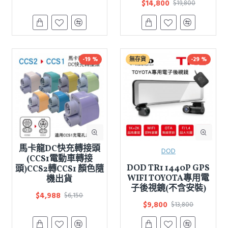
$14,800
$19,800
-19 %
無存貨
-29 %
馬卡龍DC快充轉接頭
DOD
(CCS1電動車轉接
DOD TR1 1440P GPS
頭)CCS2轉CCS1 顏色隨
WIFI TOYOTA專用電
機出貨
子後視鏡(不含安裝)
$4,988
$6,150
$9,800
$13,800