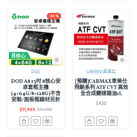
-45 %
DOD
CARMAX車美仕
DOD A8 13吋 8核心安
[預購]CARMAX車美仕
卓套框主機
飛馳系列 ATF CVT 高效
(4+64G/8+128G)不含
全合成變速箱油1L
安裝/面板框線材另計
$420
$11,999
$22,000