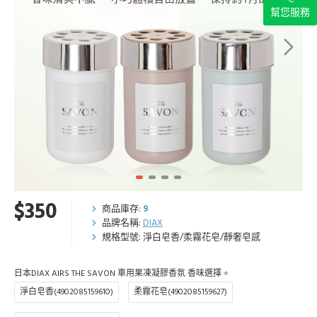
幫您服務
$350
商品庫存:
9
品牌名稱:
DIAX
規格型號:
淨白皂香/柔霧花皂/靜奢皂感
日本DIAX AIRS THE SAVON 車用果凍凝膠香氛 香味選擇
淨白皂香(4902085159610)
柔霧花皂(4902085159627)