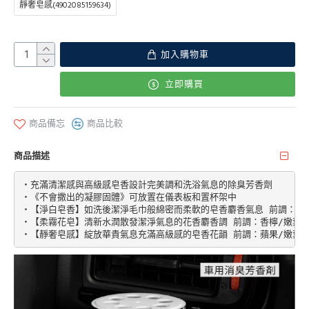
靜奢皂感(4902085159634)
加入購物車
立即購買
商品備忘
商品比較
商品描述
‧充滿清潔感與高級感皂香設計完美調和洗浴氣息的除臭芳香劑

‧《不會撒出的凝膠固體》可放置在儀表板和置杯架中

‧【淨白皂香】如洗後潔淨毛巾般綿密而柔軟的皂香麝香氣息 前調：莓果/
‧【柔霧花皂】清新水潤散發潔淨氣息的花香麝香調 前調：香檸/嫩葉芬芳