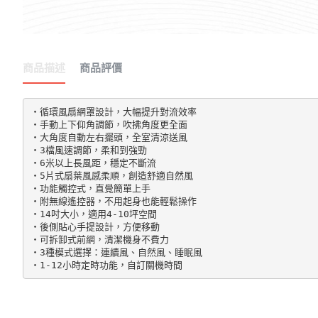
商品描述
商品評價
‧循環風扇網罩設計，大幅提升對流效率

‧手動上下仰角調節，吹拂角度更全面

‧大角度自動左右擺頭，全室清涼送風

‧3檔風速調節，柔和到強勁

‧6米以上長風距，穩定不斷流

‧5片式扇葉風感柔順，創造舒適自然風

‧功能觸控式，直覺簡單上手

‧附無線遙控器，不用起身也能輕鬆操作

‧14吋大小，適用4-10坪空間

‧後側貼心手提設計，方便移動

‧可拆卸式前網，清潔機身不費力

‧3種模式選擇：連續風、自然風、睡眠風
