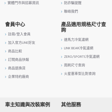
實體門市與招募資訊
防詐騙提醒
聯絡我們
會員中心
產品適用規格尺寸查
詢
註冊/登入會員
速馬力冷氣濾網
加入官方LINE好友
LINK BEAR冷氣濾網
商品比較
ZERO/SPORTS冷氣濾網
訂閱商品快報
雨刷尺寸查詢
商品退換貨
火星塞車型比對查詢
企業特約廠商
車主知識與改裝案例
其他服務