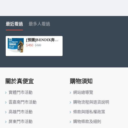
最近看過
最多人看過
[預購]BENDIX奔得士 ULTIMATE API SP 5W40 全合成機油1L
$450
$500
關於真便宜
購物須知
實體門市活動
網站總導覽
雲嘉南門市活動
購物流程與退貨說明
高雄門市活動
條款與隱私權政策
屏東門市活動
購物條款及細則