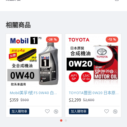
相關商品
-28 %
-12 %
Mobil美孚1號 FS 0W40 白金全合成機油(歐系車適用)946ml(公司貨/汽油車適用)買4瓶贈好禮
TOYOTA豐田 0W20 日本原裝合成機油(SP級 GF-6A)4L(公司貨)
$359
$2,299
$500
$2,600
加入購物車
加入購物車