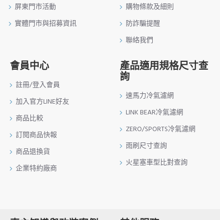
屏東門市活動
購物條款及細則
實體門市與招募資訊
防詐騙提醒
聯絡我們
會員中心
產品適用規格尺寸查
詢
註冊/登入會員
速馬力冷氣濾網
加入官方LINE好友
LINK BEAR冷氣濾網
商品比較
ZERO/SPORTS冷氣濾網
訂閱商品快報
雨刷尺寸查詢
商品退換貨
火星塞車型比對查詢
企業特約廠商