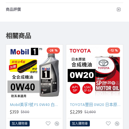
商品評價
相關商品
-28 %
-12 %
Mobil美孚1號 FS 0W40 白金全合成機油(歐系車適用)946ml(公司貨/汽油車適用)買4瓶贈好禮
TOYOTA豐田 0W20 日本原裝合成機油(SP級 GF-6A)4L(公司貨)
$359
$2,299
$500
$2,600
加入購物車
加入購物車