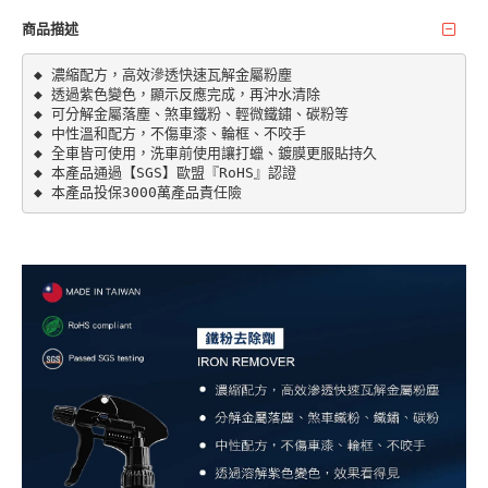
商品描述
◆ 濃縮配方，高效滲透快速瓦解金屬粉塵

◆ 透過紫色變色，顯示反應完成，再沖水清除

◆ 可分解金屬落塵、煞車鐵粉、輕微鐵鏽、碳粉等

◆ 中性溫和配方，不傷車漆、輪框、不咬手

◆ 全車皆可使用，洗車前使用讓打蠟、鍍膜更服貼持久

◆ 本產品通過【SGS】歐盟『RoHS』認證

◆ 本產品投保3000萬產品責任險