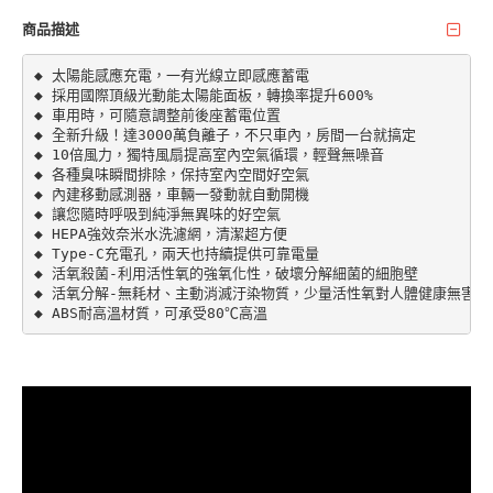
商品描述
◆ 太陽能感應充電，一有光線立即感應蓄電

◆ 採用國際頂級光動能太陽能面板，轉換率提升600%

◆ 車用時，可隨意調整前後座蓄電位置

◆ 全新升級！達3000萬負離子，不只車內，房間一台就搞定

◆ 10倍風力，獨特風扇提高室內空氣循環，輕聲無噪音

◆ 各種臭味瞬間排除，保持室內空間好空氣

◆ 內建移動感測器，車輛一發動就自動開機

◆ 讓您隨時呼吸到純淨無異味的好空氣

◆ HEPA強效奈米水洗濾網，清潔超方便

◆ Type-C充電孔，兩天也持續提供可靠電量

◆ 活氧殺菌-利用活性氧的強氧化性，破壞分解細菌的細胞壁

◆ 活氧分解-無耗材、主動消滅汙染物質，少量活性氧對人體健康無害
