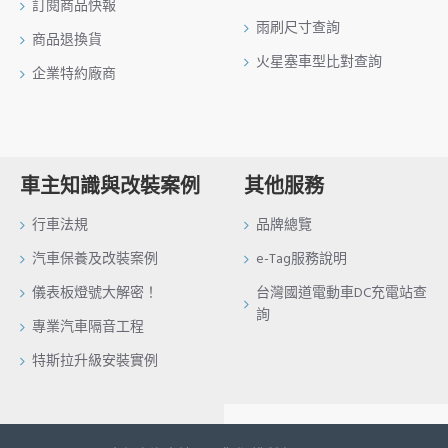
訂閱商品快報
雨刷尺寸查詢
商品退換貨
火星塞車型比對查詢
企業特約廠商
車主知識與改裝案例
其他服務
行車法規
品牌總覽
汽車保養及改裝案例
e-Tag服務說明
儀表板燈號大解密！
台灣國道電動車DC充電站查
詢
專業汽車隔音工程
特斯拉升級安裝實例