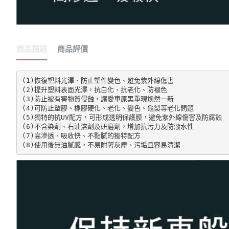
商品描述
商品評價
(1)恢復塑料光澤、防止塑件變色、避免紫外線傷害

(2)提升塑料表面光澤，抗白化、抗老化、防褪色

(3)防止被有害物質侵蝕，讓愛車原黑重現煥然一新

(4)可防止塑膠、橡膠硬化、老化、變色、龜裂等老化問題

(5)獨特的抗UV配方，可形成透明保護膜，避免紫外線傷害及防腐蝕

(6)不含染劑、石油溶劑及研磨劑，增加抗污力及防潑水性

(7)高滲透、吸收快、不黏膩的獨特配方

(8)使用後無油膩感，不易附著灰塵、污垢且容易清潔