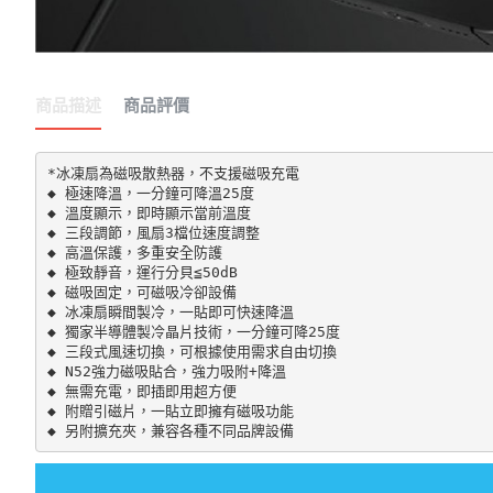
商品描述
商品評價
*冰凍扇為磁吸散熱器，不支援磁吸充電

◆ 極速降溫，一分鐘可降溫25度

◆ 溫度顯示，即時顯示當前溫度

◆ 三段調節，風扇3檔位速度調整

◆ 高溫保護，多重安全防護

◆ 極致靜音，運行分貝≦50dB

◆ 磁吸固定，可磁吸冷卻設備

◆ 冰凍扇瞬間製冷，一貼即可快速降溫

◆ 獨家半導體製冷晶片技術，一分鐘可降25度

◆ 三段式風速切換，可根據使用需求自由切換

◆ N52強力磁吸貼合，強力吸附+降溫

◆ 無需充電，即插即用超方便

◆ 附贈引磁片，一貼立即擁有磁吸功能

◆ 另附擴充夾，兼容各種不同品牌設備